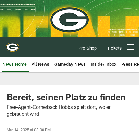
Skip
to
main
content
Pro Shop
Tickets
Open menu button
News Home
All News
Gameday News
Insider Inbox
Press Re
Bereit, seinen Platz zu finden
Free-Agent-Cornerback Hobbs spielt dort, wo er
gebraucht wird
Mar 14, 2025 at 03:00 PM