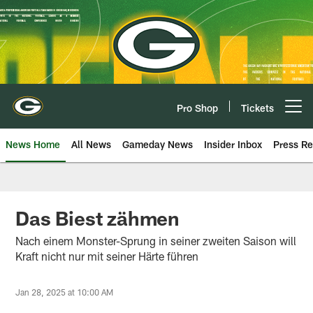
Skip
to
main
content
Pro Shop
Tickets
Open menu button
News Home
All News
Gameday News
Insider Inbox
Press Re
Das Biest zähmen
Nach einem Monster-Sprung in seiner zweiten Saison will
Kraft nicht nur mit seiner Härte führen
Jan 28, 2025 at 10:00 AM