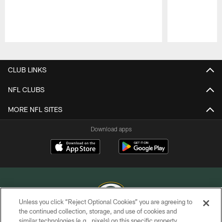
Pause
Play
CLUB LINKS
NFL CLUBS
MORE NFL SITES
Download apps
Unless you click “Reject Optional Cookies” you are agreeing to
the continued collection, storage, and use of cookies and
similar technologies (e.g., pixels) on this specific property,
COPYRIGHT © GREEN BAY PACKERS, INC.