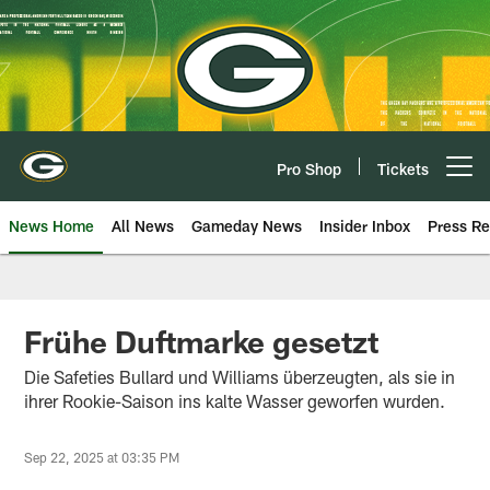
Skip
to
main
content
Pro Shop
Tickets
Open menu button
News Home
All News
Gameday News
Insider Inbox
Press Re
Frühe Duftmarke gesetzt
Die Safeties Bullard und Williams überzeugten, als sie in
ihrer Rookie-Saison ins kalte Wasser geworfen wurden.
Sep 22, 2025 at 03:35 PM