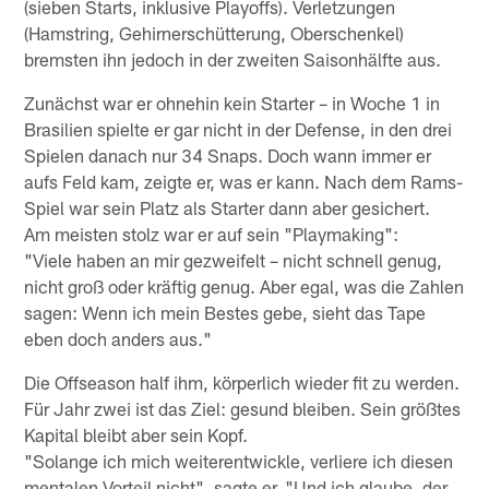
(sieben Starts, inklusive Playoffs). Verletzungen
(Hamstring, Gehirnerschütterung, Oberschenkel)
bremsten ihn jedoch in der zweiten Saisonhälfte aus.
Zunächst war er ohnehin kein Starter – in Woche 1 in
Brasilien spielte er gar nicht in der Defense, in den drei
Spielen danach nur 34 Snaps. Doch wann immer er
aufs Feld kam, zeigte er, was er kann. Nach dem Rams-
Spiel war sein Platz als Starter dann aber gesichert.
Am meisten stolz war er auf sein "Playmaking":
"Viele haben an mir gezweifelt – nicht schnell genug,
nicht groß oder kräftig genug. Aber egal, was die Zahlen
sagen: Wenn ich mein Bestes gebe, sieht das Tape
eben doch anders aus."
Die Offseason half ihm, körperlich wieder fit zu werden.
Für Jahr zwei ist das Ziel: gesund bleiben. Sein größtes
Kapital bleibt aber sein Kopf.
"Solange ich mich weiterentwickle, verliere ich diesen
mentalen Vorteil nicht", sagte er. "Und ich glaube, der