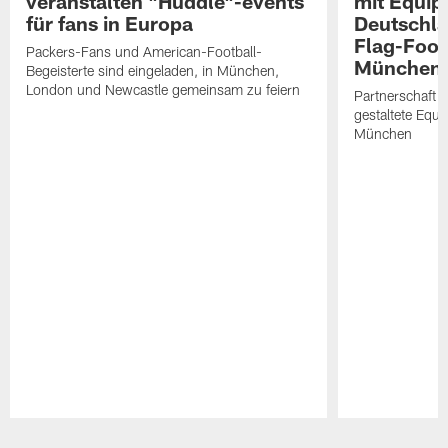
veranstalten "Huddle"-events
mit Equip
für fans in Europa
Deutschl
Flag-Foot
Packers-Fans und American-Football-
München e
Begeisterte sind eingeladen, in München,
London und Newcastle gemeinsam zu feiern
Partnerschaft 
gestaltete Equ
München
Pause
Play