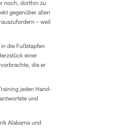
r noch, dorthin zu
pekt gegenüber allen
erauszufordern – weil
 in die Fußstapfen
erzstück einer
vorbrachte, die er
Training jeden Hand-
eantwortete und
brik Alabama und