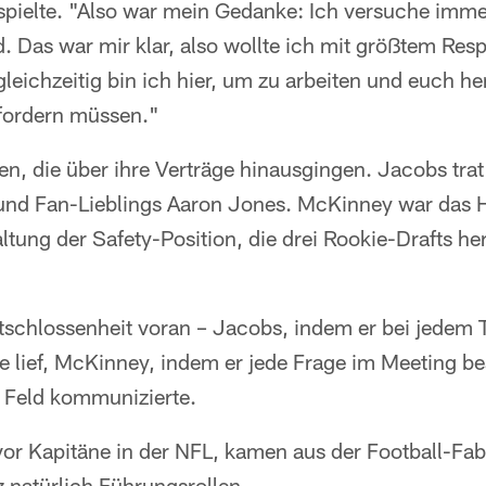
 spielte. "Also war mein Gedanke: Ich versuche imme
. Das war mir klar, also wollte ich mit größtem Res
 gleichzeitig bin ich hier, um zu arbeiten und euch h
 fordern müssen."
n, die über ihre Verträge hinausgingen. Jacobs trat
und Fan-Lieblings Aaron Jones. McKinney war das H
ung der Safety-Position, die drei Rookie-Drafts her
tschlossenheit voran – Jacobs, indem er bei jedem 
ne lief, McKinney, indem er jede Frage im Meeting b
m Feld kommunizierte.
or Kapitäne in der NFL, kamen aus der Football-Fa
natürlich Führungsrollen.