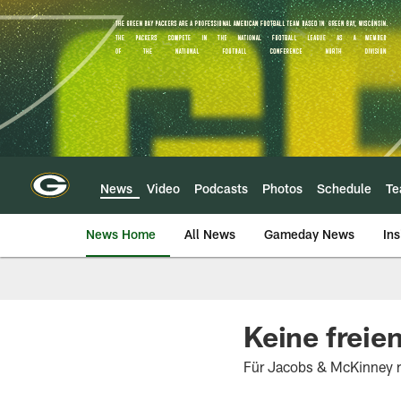
Skip
to
main
content
News
Video
Podcasts
Photos
Schedule
T
News Home
All News
Gameday News
Ins
Keine freie
Für Jacobs & McKinney r