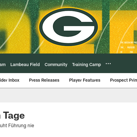
eam
Lambeau Field
Community
Training Camp
ider Inbox
Press Releases
Player Features
Prospect Pri
n Tage
uht Führung nie