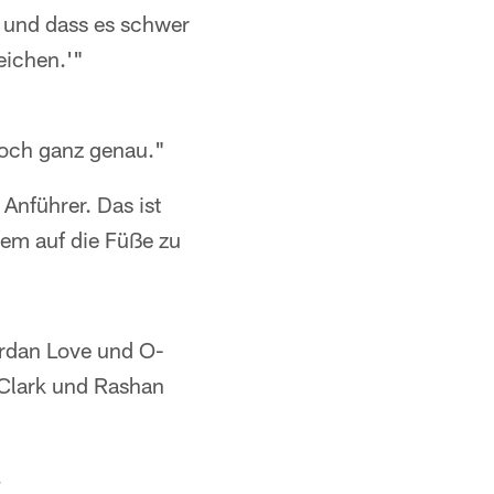
– und dass es schwer
eichen.'"
noch ganz genau."
nführer. Das ist
em auf die Füße zu
ordan Love und O-
 Clark und Rashan
.