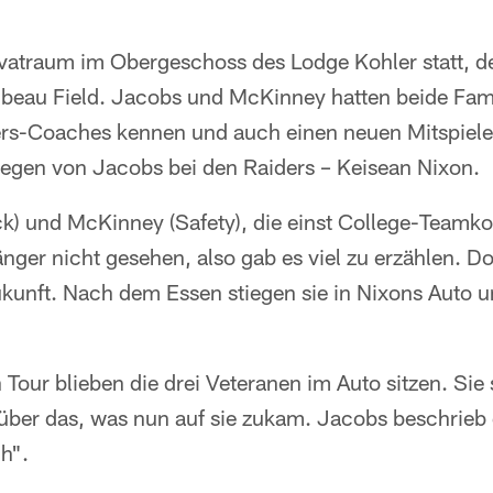
ivatraum im Obergeschoss des Lodge Kohler statt, d
eau Field. Jacobs und McKinney hatten beide Fami
ers-Coaches kennen und auch einen neuen Mitspieler
legen von Jacobs bei den Raiders – Keisean Nixon.
) und McKinney (Safety), die einst College-Teamko
änger nicht gesehen, also gab es viel zu erzählen. 
kunft. Nach dem Essen stiegen sie in Nixons Auto u
Tour blieben die drei Veteranen im Auto sitzen. Sie 
über das, was nun auf sie zukam. Jacobs beschrie
ch".