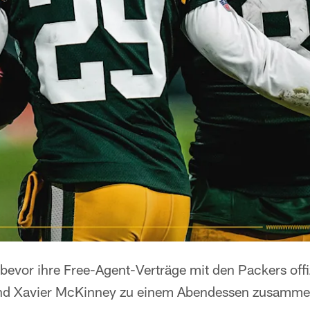
evor ihre Free-Agent-Verträge mit den Packers offiz
nd Xavier McKinney zu einem Abendessen zusammen,